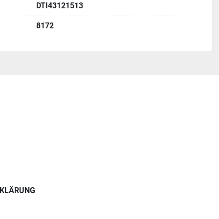
DTI43121513
8172
RKLÄRUNG