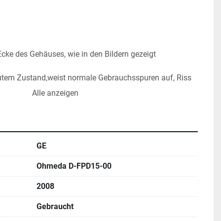
 Ecke des Gehäuses, wie in den Bildern gezeigt
utem Zustand,weist normale Gebrauchsspuren auf, Riss 
 auf dem Bild zu sehen ist, getestet und funktionsfähig, 
Alle anzeigen
det!
GE
Ohmeda D-FPD15-00
2008
Gebraucht