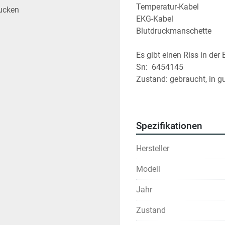
Temperatur-Kabel
ucken
EKG-Kabel
Blutdruckmanschette
Es gibt einen Riss in der
Sn:  6454145
Zustand: gebraucht, in g
am Monitorgehäuse wie es
zu verkaufen wie abgebil
Spezifikationen
Hersteller
Modell
Jahr
Zustand