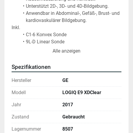
Unterstützt 2D-, 3D- und 4D-Bildgebung.
Anwendbar in Abdominal-, Gefäß-, Brust- und 
kardiovaskulärer Bildgebung.
Inkl.
C1-6 Konvex Sonde
9L-D Linear Sonde 
Es ist möglich, weitere Sonden zu bestellen
Alle anzeigen
Zustand: gebraucht, getestet und funktionsfähig, zu 
Spezifikationen
verkaufen wie abgebildet!
Hersteller
GE
Modell
LOGIQ E9 XDClear
Jahr
2017
Zustand
Gebraucht
Lagernummer
8507