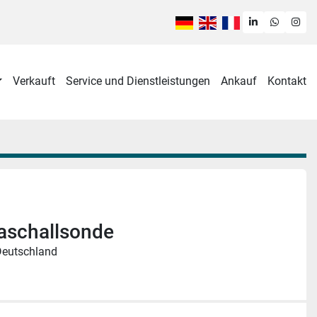
linkedin
whatsa
ins
Verkauft
Service und Dienstleistungen
Ankauf
Kontakt
raschallsonde
Deutschland