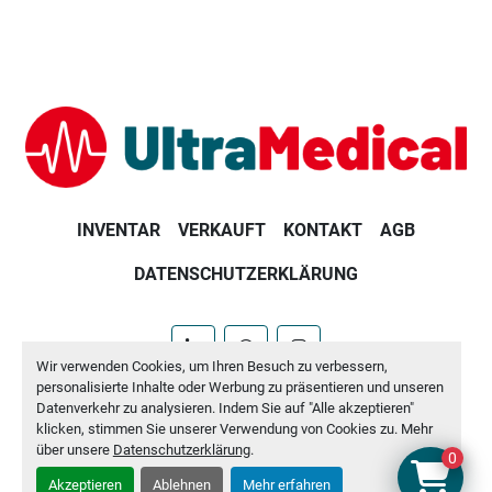
INVENTAR
VERKAUFT
KONTAKT
AGB
DATENSCHUTZERKLÄRUNG
linkedin
whatsapp
instagram
Wir verwenden Cookies, um Ihren Besuch zu verbessern,
personalisierte Inhalte oder Werbung zu präsentieren und unseren
Machinio System
-Website von
Machinio
Datenverkehr zu analysieren. Indem Sie auf "Alle akzeptieren"
klicken, stimmen Sie unserer Verwendung von Cookies zu. Mehr
Cookie-Einstellungen
über unsere
Datenschutzerklärung
.
0
Akzeptieren
Ablehnen
Mehr erfahren