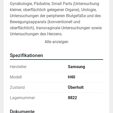
Gynäkologie, Pädiatrie, Small Parts (Untersuchung 
kleiner, oberflächlich gelegener Organe), Urologie, 
Untersuchungen der peripheren Blutgefäße und des 
Bewegungsapparats (konventionell und 
oberflächlich), transvaginale Untersuchungen sowie 
Untersuchungen des Herzens.
Alle anzeigen
Operationsmodi von Samsung HS40
2D M-Modus
Spezifikationen
M-Color-Flow Modus
Anatomischer M-Modus
Hersteller
Samsung
Color, Power Angio, PW (Pulse Wave) Doppler
Live 3D Echo
Modell
H40
Strain-Elastografie
Zustand
Überholt
Tissue Harmonic Imaging
Lagernummer
8822
Sonden sind auf Anfrage möglich.
Dokumente