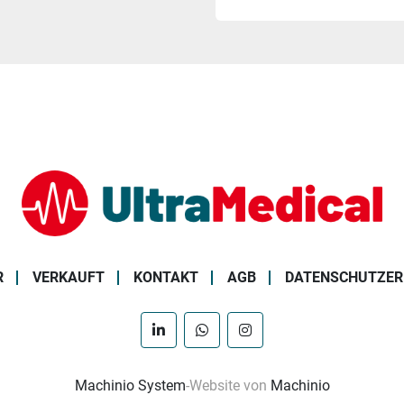
R
VERKAUFT
KONTAKT
AGB
DATENSCHUTZE
linkedin
whatsapp
instagram
Machinio System
-Website von
Machinio