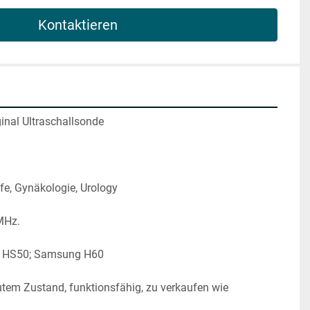
Kontaktieren
nal Ultraschallsonde 
lfe, Gynäkologie, Urology
MHz.
g HS50; Samsung H60
utem Zustand, funktionsfähig, zu verkaufen wie 