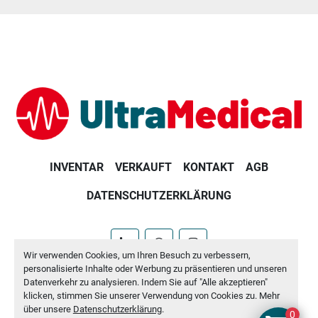
INVENTAR
VERKAUFT
KONTAKT
AGB
DATENSCHUTZERKLÄRUNG
linkedin
whatsapp
instagram
Wir verwenden Cookies, um Ihren Besuch zu verbessern,
personalisierte Inhalte oder Werbung zu präsentieren und unseren
Machinio System
-Website von
Machinio
Datenverkehr zu analysieren. Indem Sie auf "Alle akzeptieren"
klicken, stimmen Sie unserer Verwendung von Cookies zu. Mehr
Cookie-Einstellungen
über unsere
Datenschutzerklärung
.
0