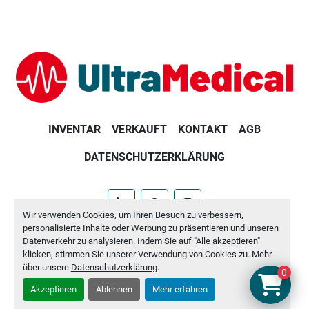
INVENTAR
VERKAUFT
KONTAKT
AGB
DATENSCHUTZERKLÄRUNG
linkedin
whatsapp
instagram
Wir verwenden Cookies, um Ihren Besuch zu verbessern,
personalisierte Inhalte oder Werbung zu präsentieren und unseren
Machinio System
-Website von
Machinio
Datenverkehr zu analysieren. Indem Sie auf "Alle akzeptieren"
klicken, stimmen Sie unserer Verwendung von Cookies zu. Mehr
Cookie-Einstellungen
über unsere
Datenschutzerklärung
.
0
Akzeptieren
Ablehnen
Mehr erfahren