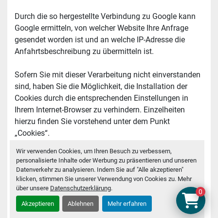
Durch die so hergestellte Verbindung zu Google kann 
Google ermitteln, von welcher Website Ihre Anfrage 
gesendet worden ist und an welche IP-Adresse die 
Anfahrtsbeschreibung zu übermitteln ist.
Sofern Sie mit dieser Verarbeitung nicht einverstanden 
sind, haben Sie die Möglichkeit, die Installation der 
Cookies durch die entsprechenden Einstellungen in 
Ihrem Internet-Browser zu verhindern. Einzelheiten 
hierzu finden Sie vorstehend unter dem Punkt 
„Cookies“.
Wir verwenden Cookies, um Ihren Besuch zu verbessern,
Zudem erfolgt die Nutzung von Google Maps sowie der 
personalisierte Inhalte oder Werbung zu präsentieren und unseren
über Google Maps erlangten Informationen nach den 
Datenverkehr zu analysieren. Indem Sie auf "Alle akzeptieren"
klicken, stimmen Sie unserer Verwendung von Cookies zu. Mehr
Google-Nutzungsbedingungen 
über unsere
Datenschutzerklärung
.
https://policies.google.com/terms?gl=DE&hl=de und 
0
den Geschäftsbedingungen für Google 
Akzeptieren
Ablehnen
Mehr erfahren
Mapshttps://www.google.com/intl/de_de/help/terms_