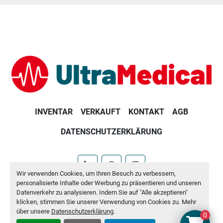
INVENTAR
VERKAUFT
KONTAKT
AGB
DATENSCHUTZERKLÄRUNG
linkedin
whatsapp
instagram
Wir verwenden Cookies, um Ihren Besuch zu verbessern,
personalisierte Inhalte oder Werbung zu präsentieren und unseren
Machinio System
-Website von
Machinio
Datenverkehr zu analysieren. Indem Sie auf "Alle akzeptieren"
klicken, stimmen Sie unserer Verwendung von Cookies zu. Mehr
Cookie-Einstellungen
über unsere
Datenschutzerklärung
.
0